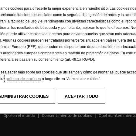
izamos cookies para ofrecerle la mejor experiencia en nuestro sitio. Las cookies no
Solicitar Test Drive
Solicit
orcionarle funciones esenciales como la seguridad, la gestión de redes y la accesib
ran la facilidad de uso y el rendimiento con diversas características como el recon
idioma, los resultados de búsqueda y, por lo tanto, mejoran lo que le ofrecemos. Nue
ién puede utilizar cookies de terceros para enviar anuncios que sean más adecu
Vans
E
d. Algunas cookies pueden ser tratadas por terceros situados en países fuera del 
ómico Europeo (EEE), que pueden no disponer aún de una decisión de adecuació
Vans de carga
Co
as autoridades europeas competentes en materia de protección de datos. En este c
Ope
sferencia se basa en su consentimiento (art. 49.1a RGPD).
esea saber más sobre las cookies que utilizamos y cómo gestionarlas, puede acce
política de cookies
tra
o haga clic en ' Administrar cokkies'.
ADMINISTRAR COOKIES
ACEPTAR TODO
Opel en el mundo
Consentimiento de cookies
Opel mantenimient