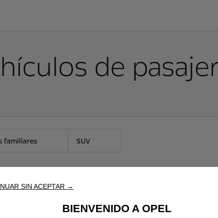
hículos de pasaje
 familiares
SUV
NUAR SIN ACEPTAR →
BIENVENIDO A OPEL