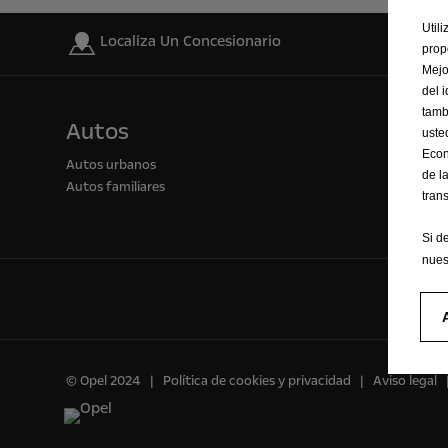
Util
Localiza Un Concesionario
prop
Mejo
del 
tamb
Autos
uste
Econ
Autos urbanos
de l
Autos familiares
tran
Si d
nues
© Opel 2024
Política de cookies y privacidad
Aviso legal