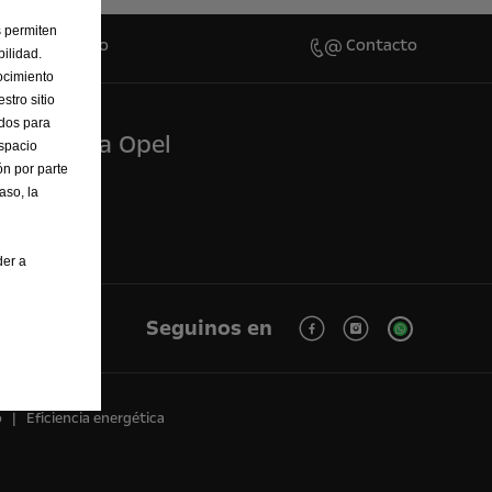
s permiten
ar Presupuesto
Contacto
ilidad.
ocimiento
stro sitio
ados para
xperiencia Opel
Espacio
n por parte
ncepto gt
aso, la
l Classic
der a
Seguinos en
o
Eficiencia energética