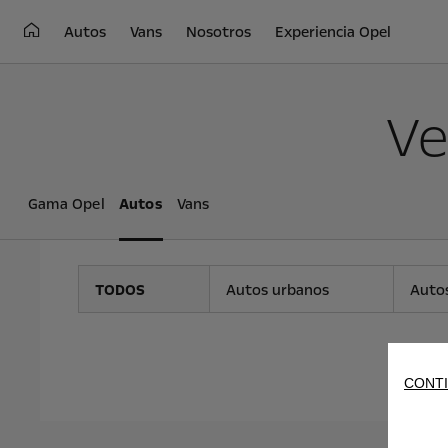
Autos
Vans
Nosotros
Experiencia Opel
Ve
Gama Opel
Autos
Vans
TODOS
Autos urbanos
Autos
CONTI