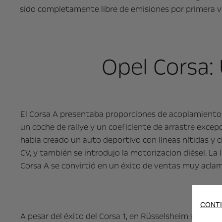
sido completamente libre de emisiones por primera ve
Opel Corsa: 
El Corsa A presentaba proporciones de acoplamiento 
un coche de rallye y un coeficiente de arrastre excep
había creado un auto deportivo con líneas nítidas y c
CV, y también se introdujo la motorizacion diésel. La
Corsa A se convirtió en un éxito de ventas muy aclam
CONTI
A pesar del éxito del Corsa 1, en Rüsselsheim se tomó