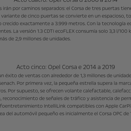
as irán por caminos separados: el Corsa de tres puertas tiene
 La variante de cinco puertas se convierte en un espacioso, 
 crecido exactamente a 3.999 metros. Con la tecnología ec
ntes. La versión 1.3 CDTI ecoFLEX consumía solo 3,3 l/100
ás de 2,9 millones de unidades.
Acto cinco: Opel Corsa e 2014 a 2019
 un éxito de ventas con alrededor de 1,3 millones de unida
enach. Por primera vez, la pequeña estrella supera la marc
s. Por supuesto, se ofrecen volante calefactable, calefacc
a, reconocimiento de señales de tráfico y asistencia de per
entretenimiento IntelliLink compatibles con Apple CarPlay 
ínea del automóvil pequeño es inicialmente el Corsa OPC de