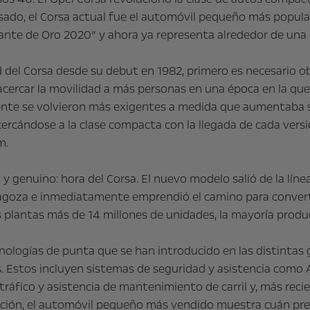
ado, el Corsa actual fue el automóvil pequeño más popula
olante de Oro 2020” y ahora ya representa alrededor de una 
l Corsa desde su debut en 1982, primero es necesario obse
ercar la movilidad a más personas en una época en la que 
damente se volvieron más exigentes a medida que aumentaba
ercándose a la clase compacta con la llegada de cada versi
m.
 genuino: hora del Corsa. El nuevo modelo salió de la líne
agoza e inmediatamente emprendió el camino para convertir
 plantas más de 14 millones de unidades, la mayoría produ
nologías de punta que se han introducido en las distintas
s. Estos incluyen sistemas de seguridad y asistencia como 
ráfico y asistencia de mantenimiento de carril y, más recie
ción, el automóvil pequeño más vendido muestra cuán prep