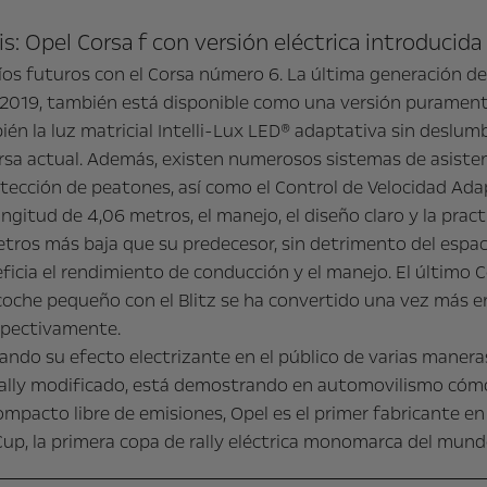
is: Opel Corsa f con versión eléctrica introducida
os futuros con el Corsa número 6. La última generación d
 2019, también está disponible como una versión puramente
én la luz matricial Intelli-Lux LED® adaptativa sin deslu
a actual. Además, existen numerosos sistemas de asistenci
cción de peatones, así como el Control de Velocidad Adap
gitud de 4,06 metros, el manejo, el diseño claro y la pract
etros más baja que su predecesor, sin detrimento del espac
ficia el rendimiento de conducción y el manejo. El último 
el coche pequeño con el Blitz se ha convertido una vez más
spectivamente.
ando su efecto electrizante en el público de varias maneras
Rally modificado, está demostrando en automovilismo cóm
pacto libre de emisiones, Opel es el primer fabricante en de
p, la primera copa de rally eléctrica monomarca del mundo, 