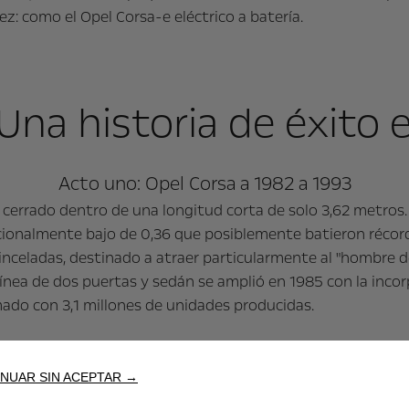
z: como el Opel Corsa-e eléctrico a batería.
Una historia de éxito 
Acto uno: Opel Corsa a 1982 a 1993
cerrado dentro de una longitud corta de solo 3,62 metros
cionalmente bajo de 0,36 que posiblemente batieron récords
inceladas, destinado a atraer particularmente al "hombre d
 línea de dos puertas y sedán se amplió en 1985 con la inco
ado con 3,1 millones de unidades producidas.
Acto dos: Opel Corsa b 1993 a 2000
NUAR SIN ACEPTAR →
 la decisión de posicionar a su sucesor como un verdadero 