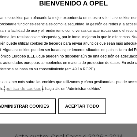
BIENVENIDO A OPEL
ó un Corsa mucho más redondo y suave, con atractivos faro
robusto. El Corsa B era diez centímetros más largo y muc
izamos cookies para ofrecerle la mejor experiencia en nuestro sitio. Las cookies no
en su segmento, incluidos los frenos de cadencia ABS, la p
orcionarle funciones esenciales como la seguridad, la gestión de redes y la accesib
atchback, Opel volvió a ofrecer un notchback, así como vari
ran la facilidad de uso y el rendimiento con diversas características como el recon
rtidores catalíticos, mientras que el GSi presentaba 16 vá
idioma, los resultados de búsqueda y, por lo tanto, mejoran lo que le ofrecemos. Nue
 el mundo y las ventas superaron la marca de los cuatro m
ién puede utilizar cookies de terceros para enviar anuncios que sean más adecu
d. Algunas cookies pueden ser tratadas por terceros situados en países fuera del 
ómico Europeo (EEE), que pueden no disponer aún de una decisión de adecuació
as autoridades europeas competentes en materia de protección de datos. En este c
Acto tres: Opel Corsa c 2000 a 2006
sferencia se basa en su consentimiento (art. 49.1a RGPD).
se le pidió nuevamente a Hideo Kodama que diseñara la for
esea saber más sobre las cookies que utilizamos y cómo gestionarlas, puede acce
r diez centímetros de largo y tenía una postura más ancha c
política de cookies
tra
o haga clic en ' Administrar cokkies'.
ez, la carrocería estaba totalmente galvanizada. Los sofis
ta garantizaron una gran potencia, un bajo consumo de com
ADMINISTRAR COOKIES
ACEPTAR TODO
ones Euro 4. El Corsa C también se convirtió en una estrell
Acto cuatro: Opel Corsa d 2006 a 2014