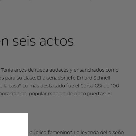
en seis actos
. Tenía arcos de rueda audaces y ensanchados como
 para su clase. El diseñador jefe Erhard Schnell
e la casa". Lo más destacado fue el Corsa GSi de 100
rporación del popular modelo de cinco puertas. El
"atractor del público femenino”. La leyenda del diseño