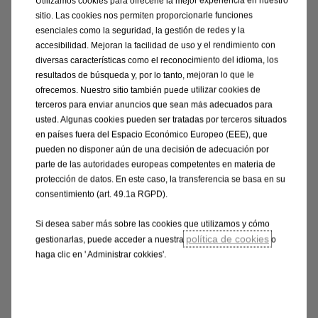
Utilizamos cookies para ofrecerle la mejor experiencia en nuestro
sitio. Las cookies nos permiten proporcionarle funciones
Lujo sin compasión.
esenciales como la seguridad, la gestión de redes y la
Llantas de aleación 17"
accesibilidad. Mejoran la facilidad de uso y el rendimiento con
ADAS - Park Assist - Hill Assist
diversas características como el reconocimiento del idioma, los
resultados de búsqueda y, por lo tanto, mejoran lo que le
Faros Full Led
ofrecemos. Nuestro sitio también puede utilizar cookies de
Sensor de punto ciego
terceros para enviar anuncios que sean más adecuados para
Asientos AGR - Sello de calidad ergonómicos
usted. Algunas cookies pueden ser tratadas por terceros situados
Active Safety Brake-Frenado automático de
en países fuera del Espacio Económico Europeo (EEE), que
pueden no disponer aún de una decisión de adecuación por
emergencia
parte de las autoridades europeas competentes en materia de
protección de datos. En este caso, la transferencia se basa en su
Solicitar Test Drive
consentimiento (art. 49.1a RGPD).
Si desea saber más sobre las cookies que utilizamos y cómo
política de cookies
gestionarlas, puede acceder a nuestra
o
haga clic en ' Administrar cokkies'.
¿Querés descubrir más?