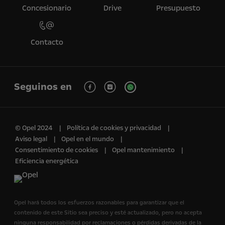
Concesionario
Drive
Presupuesto
Contacto
Seguinos en
© Opel 2024
Política de cookies y privacidad
Aviso legal
Opel en el mundo
Consentimiento de cookies
Opel mantenimiento
Eficiencia energética
Opel hará todos los esfuerzos razonables para garantizar que el
contenido de este Sitio sea preciso y esté actualizado, pero no acepta
ninguna responsabilidad por reclamaciones o pérdidas derivadas de la