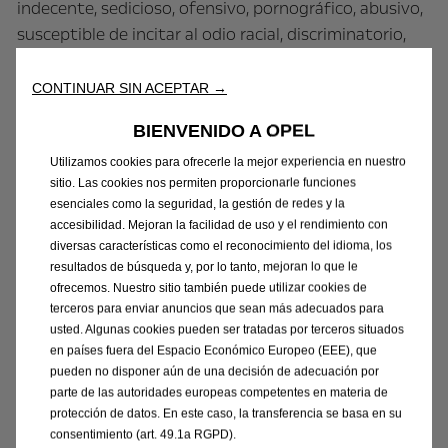
indecente, sedicioso, ofensivo, pornográfico, abusivo,
susceptible de incitar al odio racial, discriminatorio,
amenazante, escandaloso, incendiario, blasfemo,
quebrantamiento de la confianza, vulneración de la
CONTINUAR SIN ACEPTAR →
intimidad o que pueda provocar molestia o
BIENVENIDO A OPEL
inconveniencia; o
(b) para los cuales no ha obtenido todas las licencias y
Utilizamos cookies para ofrecerle la mejor experiencia en nuestro
sitio. Las cookies nos permiten proporcionarle funciones
/ o aprobaciones necesarias; o
esenciales como la seguridad, la gestión de redes y la
(c) que constituya o fomente una conducta que se
accesibilidad. Mejoran la facilidad de uso y el rendimiento con
consideraría un delito, daría lugar a responsabilidad
diversas características como el reconocimiento del idioma, los
civil, o de otra manera sería contraria a la ley o
resultados de búsqueda y, por lo tanto, mejoran lo que le
ofrecemos. Nuestro sitio también puede utilizar cookies de
infringiría los derechos de cualquier tercero, en
terceros para enviar anuncios que sean más adecuados para
cualquier país del mundo; o
usted. Algunas cookies pueden ser tratadas por terceros situados
(d) que sea técnicamente dañino (incluidos, entre
en países fuera del Espacio Económico Europeo (EEE), que
otros, virus informáticos, bombas lógicas, caballos de
pueden no disponer aún de una decisión de adecuación por
parte de las autoridades europeas competentes en materia de
Troya, gusanos, componentes dañinos, datos
protección de datos. En este caso, la transferencia se basa en su
corruptos u otro software malintencionado o datos
consentimiento (art. 49.1a RGPD).