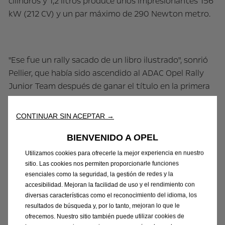
cilindros y 1,2 litros produce unos impresionantes 156
kW (212 CV) y un par máximo de 290 Newton metro.
"Ese fue un rally sacado de un libro ilustrado", sonrió
Pellier, que había sido ascendido al ADAC Opel Rally
Junior Team después de ganar el título en la primera
copa monomarca de rally eléctrico del mundo, la ADAC
Opel e-Rally Cup. el año pasado. "Todo el equipo hizo
CONTINUAR SIN ACEPTAR →
un trabajo excepcional. El Marine se desempeñó tan
BIENVENIDO A OPEL
impecablemente en el asiento derecho como lo hizo
el equipo de Stohl en el parque de asistencia, por lo
Utilizamos cookies para ofrecerle la mejor experiencia en nuestro
que funcionó como de costumbre. Y el Corsa Rally4 es
sitio. Las cookies nos permiten proporcionarle funciones
esenciales como la seguridad, la gestión de redes y la
simplemente un gran auto de rally. Estoy encantado
accesibilidad. Mejoran la facilidad de uso y el rendimiento con
con ganar este título y dar las gracias a todos los que
diversas características como el reconocimiento del idioma, los
lo han hecho posible, ante todo a los responsables de
resultados de búsqueda y, por lo tanto, mejoran lo que le
Opel Motorsport y ADAC, así como a Manfred Stohl y
ofrecemos. Nuestro sitio también puede utilizar cookies de