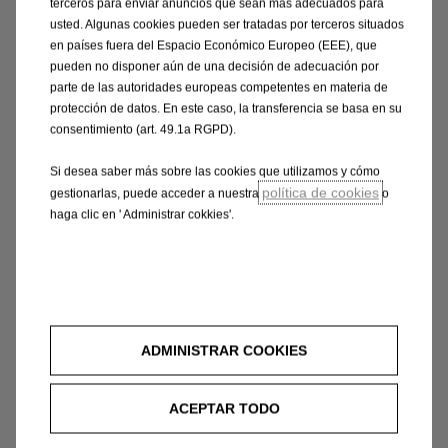
terceros para enviar anuncios que sean más adecuados para
su gran equipo".
usted. Algunas cookies pueden ser tratadas por terceros situados
en países fuera del Espacio Económico Europeo (EEE), que
"Laurent ha demostrado esta temporada lo
pueden no disponer aún de una decisión de adecuación por
excepcional que es como piloto de rallyes", elogió el
parte de las autoridades europeas competentes en materia de
protección de datos. En este caso, la transferencia se basa en su
director de Opel Motorsport, Jörg Schrott. "No fueron
consentimiento (art. 49.1a RGPD).
solo sus cuatro victorias, sino sobre todo la forma en
que manejó el accidente en Letonia lo que me
Si desea saber más sobre las cookies que utilizamos y cómo
impresionó particularmente. Él y Marine dominaron
política de cookies
gestionarlas, puede acceder a nuestra
o
absolutamente la temporada JERC en el Corsa Rally4,
haga clic en ' Administrar cokkies'.
que también fue un mérito para Stohl Racing. Mi
personal gracias al jefe del equipo. Manfred Stohl fue
un garante del éxito con su experiencia y entusiasmo.
Aquí, por ejemplo, ciertamente fuimos los únicos que
elegimos los neumáticos correctos para cada etapa
ADMINISTRAR COOKIES
especial. Manfred ejemplifica a su equipo cómo lograr
éxito en los rallyes: una verdadera figura de líder ". Y lo
ACEPTAR TODO
que hace que el jefe de Opel Motorsport esté