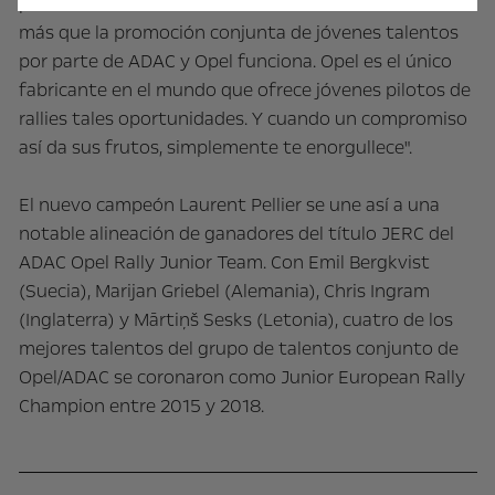
particularmente feliz: "Hemos demostrado una vez
más que la promoción conjunta de jóvenes talentos
por parte de ADAC y Opel funciona. Opel es el único
fabricante en el mundo que ofrece jóvenes pilotos de
rallies tales oportunidades. Y cuando un compromiso
así da sus frutos, simplemente te enorgullece".
El nuevo campeón Laurent Pellier se une así a una
notable alineación de ganadores del título JERC del
ADAC Opel Rally Junior Team. Con Emil Bergkvist
(Suecia), Marijan Griebel (Alemania), Chris Ingram
(Inglaterra) y Mārtiņš Sesks (Letonia), cuatro de los
mejores talentos del grupo de talentos conjunto de
Opel/ADAC se coronaron como Junior European Rally
Champion entre 2015 y 2018.