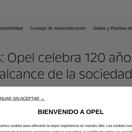
tenibilidad
Consejo de Administración
Sedes y Plantas d
 Opel celebra 120 año
alcance de la socieda
NUAR SIN ACEPTAR →
BIENVENIDO A OPEL
Solicitar Test Drive
Solicit
izamos cookies para ofrecerle la mejor experiencia en nuestro sitio. Las cookies no
orcionarle funciones esenciales como la seguridad, la gestión de redes y la accesib