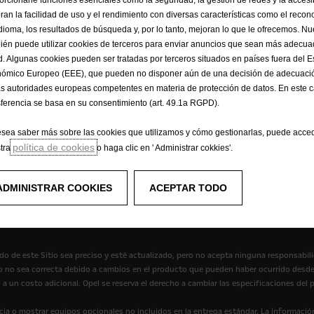
ran la facilidad de uso y el rendimiento con diversas características como el recon
Vans
E
idioma, los resultados de búsqueda y, por lo tanto, mejoran lo que le ofrecemos. Nue
ién puede utilizar cookies de terceros para enviar anuncios que sean más adecu
Vans de carga
Co
d. Algunas cookies pueden ser tratadas por terceros situados en países fuera del 
Ope
ómico Europeo (EEE), que pueden no disponer aún de una decisión de adecuació
as autoridades europeas competentes en materia de protección de datos. En este c
sferencia se basa en su consentimiento (art. 49.1a RGPD).
esea saber más sobre las cookies que utilizamos y cómo gestionarlas, puede acce
política de cookies
tra
o haga clic en ' Administrar cokkies'.
ADMINISTRAR COOKIES
ACEPTAR TODO
Opel en el mundo
Consentimiento de cookies
Opel mantenimient
do de este Sitio sea preciso y esté actualizado, pero no acepta ninguna responsabil
itio no sea correcta debido a cambios en el producto que pueden haber ocurrido de
o a un costo adicional. Opel se reserva el derecho a cambiar las especificaciones de
cia o mostrar equipos opcionales no incluidos en la entrega estándar. La informació