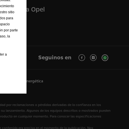
ocimiento
xperiencia Opel
stro sitio
ados para
ncepto gt
Espacio
l Classic
n por parte
aso, la
der a
Seguinos en
o
Eficiencia energética
idad por reclamaciones o pérdidas derivadas de la confianza en los
sde su lanzamiento. Algunos de los equipos descritos o mostrados pueden
l producto en cualquier momento. Para conocer las especificaciones
n contenida era precisa en el momento de la publicación. Nos