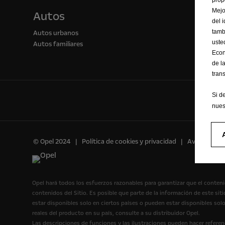
Mejo
Autos
del 
tamb
Autos urbanos
uste
Autos familiares
Econ
de l
tran
Si d
nues
© Opel 2024
Política de cookies y privacidad
Aviso legal
Opel hará todos los esfuerzos razonables para garantizar que el conteni
contenidos del Sitio. Es posible que parte de la información de este s
estar disponibles solo en ciertos países o pueden estar disponibles sol
reales del producto en su país, consulte a su distribuidor Opel.
Las descripciones de funciones y las ilustraciones pueden hacer referen