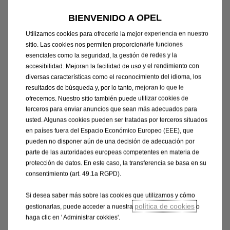
por ciento del estado de carga en unos 30
minutos en una estación de carga de CC de 100
BIENVENIDO A OPEL
kW.
Utilizamos cookies para ofrecerle la mejor experiencia en nuestro
sitio. Las cookies nos permiten proporcionarle funciones
esenciales como la seguridad, la gestión de redes y la
accesibilidad. Mejoran la facilidad de uso y el rendimiento con
diversas características como el reconocimiento del idioma, los
resultados de búsqueda y, por lo tanto, mejoran lo que le
ofrecemos. Nuestro sitio también puede utilizar cookies de
terceros para enviar anuncios que sean más adecuados para
usted. Algunas cookies pueden ser tratadas por terceros situados
en países fuera del Espacio Económico Europeo (EEE), que
pueden no disponer aún de una decisión de adecuación por
parte de las autoridades europeas competentes en materia de
protección de datos. En este caso, la transferencia se basa en su
consentimiento (art. 49.1a RGPD).
Si desea saber más sobre las cookies que utilizamos y cómo
política de cookies
gestionarlas, puede acceder a nuestra
o
Los motores de gasolina dinámicos y
haga clic en ' Administrar cokkies'.
económicos, ofrecen potencias que van desde