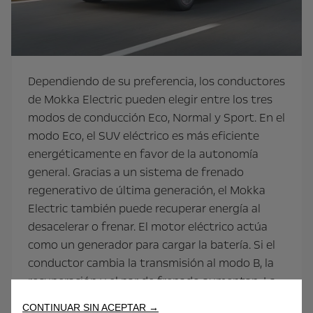
Dependiendo de su preferencia, los conductores
de Mokka Electric pueden elegir entre los tres
modos de conducción Eco, Normal y Sport. En el
modo Eco, el SUV eléctrico es más eficiente
energéticamente en favor de la autonomía
general. Gracias a un sistema de frenado
regenerativo de última generación, el Mokka
Electric también puede recuperar energía al
desacelerar o frenar. El motor eléctrico actúa
como un generador para cargar la batería. Si el
conductor cambia la transmisión al modo B, la
recuperación y el par de frenado aumentan. La
batería puede "recargarse" rápidamente al 80
CONTINUAR SIN ACEPTAR →