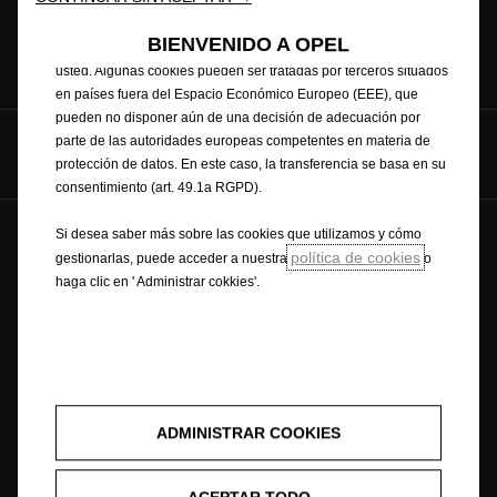
resultados de búsqueda y, por lo tanto, mejoran lo que le
ofrecemos. Nuestro sitio también puede utilizar cookies de
BIENVENIDO A OPEL
terceros para enviar anuncios que sean más adecuados para
Contacto
usted. Algunas cookies pueden ser tratadas por terceros situados
en países fuera del Espacio Económico Europeo (EEE), que
pueden no disponer aún de una decisión de adecuación por
parte de las autoridades europeas competentes en materia de
Seguinos en
protección de datos. En este caso, la transferencia se basa en su
consentimiento (art. 49.1a RGPD).
Si desea saber más sobre las cookies que utilizamos y cómo
© Opel 2024
Política de cookies y privacidad
política de cookies
gestionarlas, puede acceder a nuestra
o
Aviso legal
Opel en el mundo
haga clic en ' Administrar cokkies'.
Consentimiento de cookies
Opel mantenimiento
Eficiencia energética
Opel hará todos los esfuerzos razonables para garantizar que el
ADMINISTRAR COOKIES
contenido de este Sitio sea preciso y esté actualizado, pero no acepta
ninguna responsabilidad por reclamaciones o pérdidas derivadas de la
confianza en los contenidos del Sitio. Es posible que parte de la
ACEPTAR TODO