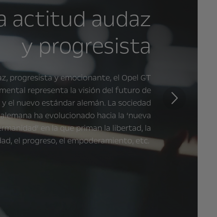
a actitud audaz
y progresista
z, progresista y emocionante, el Opel GT
mental representa la visión del futuro de
 y el nuevo estándar alemán. La sociedad
Siguiente
alemana ha evolucionado hacia la ‘nueva
rmanidad’ en la que priman la libertad, la
idad, el progreso, el empoderamiento, etc.