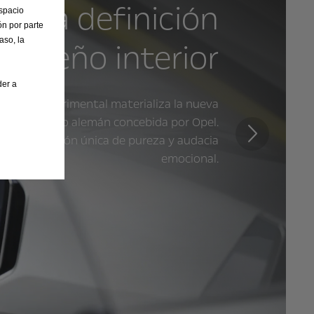
ueva definición
Espacio
n por parte
aso, la
l diseño interior
der a
El GT X Experimental materializa la nueva
fía del diseño alemán concebida por Opel.
a combinación única de pureza y audacia
Siguiente
emocional.