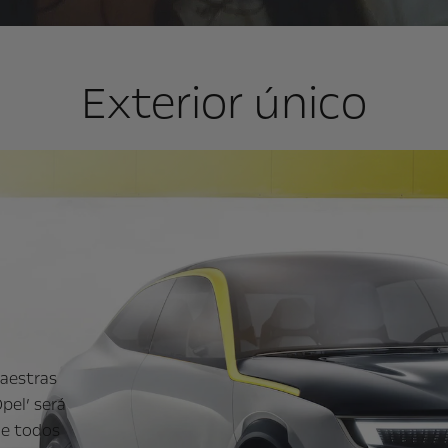
Exterior único
maestras
pel’ será
de todos