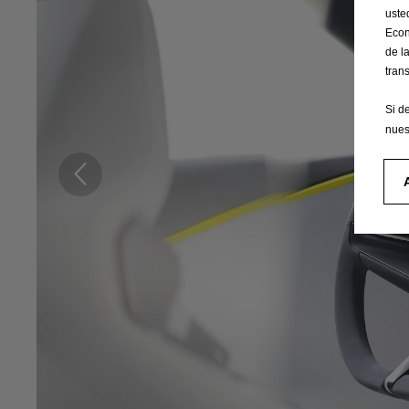
uste
Econ
de l
tran
Si d
nues
Anterior