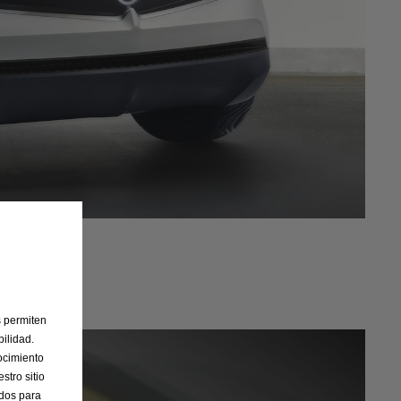
Siguiente
s permiten
ilidad.
ocimiento
stro sitio
ados para