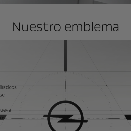
Nuestro emblema
lísticos
 se
nueva
ros