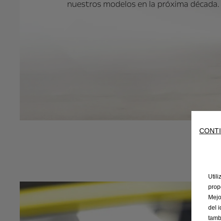
Anterior
nuestros modelos en la próxima década.
CONTI
Util
prop
Mejo
del 
tamb