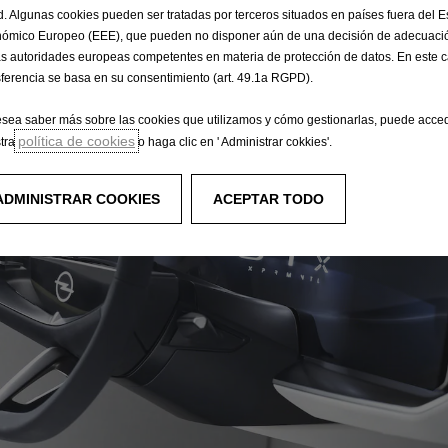
N
d. Algunas cookies pueden ser tratadas por terceros situados en países fuera del 
ómico Europeo (EEE), que pueden no disponer aún de una decisión de adecuació
as autoridades europeas competentes en materia de protección de datos. En este c
de
sferencia se basa en su consentimiento (art. 49.1a RGPD).
esea saber más sobre las cookies que utilizamos y cómo gestionarlas, puede acce
política de cookies
tra
o haga clic en ' Administrar cokkies'.
filoso
Un
ADMINISTRAR COOKIES
ACEPTAR TODO