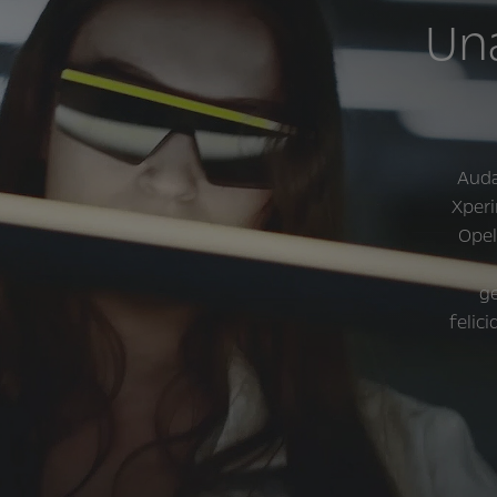
Un
Auda
Xperi
Opel
ge
felic