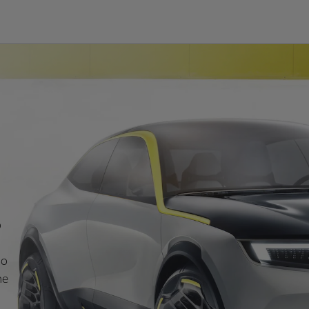
o
do
he