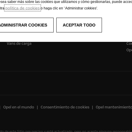
esea saber más sobre las cookies que utilizamos y cómo gestionarlas, puede acce
Solicitar Test Drive
Solicit
política de cookies
tra
o haga clic en ' Administrar cokkies'.
ADMINISTRAR COOKIES
ACEPTAR TODO
Vans
E
Vans de carga
Co
Ope
Opel en el mundo
Consentimiento de cookies
Opel mantenimient
do de este Sitio sea preciso y esté actualizado, pero no acepta ninguna responsabil