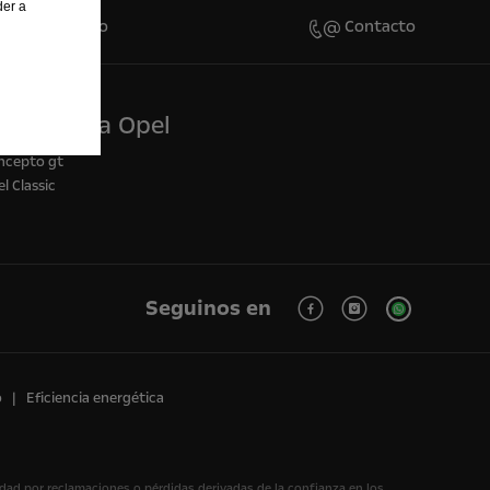
der a
ar Presupuesto
Contacto
xperiencia Opel
ncepto gt
l Classic
Seguinos en
o
Eficiencia energética
idad por reclamaciones o pérdidas derivadas de la confianza en los