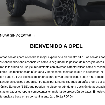
NUAR SIN ACEPTAR →
BIENVENIDO A OPEL
e que hubo un pr
izamos cookies para ofrecerle la mejor experiencia en nuestro sitio. Las cookies no
orcionarle funciones esenciales como la seguridad, la gestión de redes y la accesib
ran la facilidad de uso y el rendimiento con diversas características como el recon
idioma, los resultados de búsqueda y, por lo tanto, mejoran lo que le ofrecemos. Nue
ién puede utilizar cookies de terceros para enviar anuncios que sean más adecu
ntamos pero no pudimos encontrar la página qu
d. Algunas cookies pueden ser tratadas por terceros situados en países fuera del 
e de página a continuación para ayudarlo a encontrar lo que
ómico Europeo (EEE), que pueden no disponer aún de una decisión de adecuació
principal..
as autoridades europeas competentes en materia de protección de datos. En este c
sferencia se basa en su consentimiento (art. 49.1a RGPD).