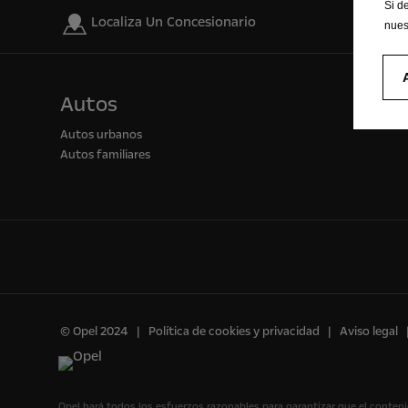
Si d
Localiza Un Concesionario
nues
Autos
Autos urbanos
Autos familiares
© Opel 2024
Política de cookies y privacidad
Aviso legal
Opel hará todos los esfuerzos razonables para garantizar que el conteni